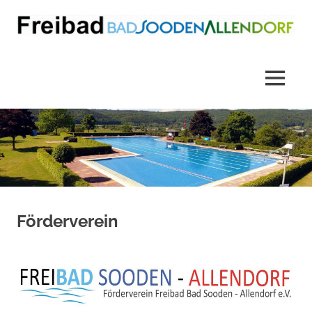
Zum
Inhalt
springen
Freibad
Bad
MENÜ
Sooden-
Allendorf
Förderverein